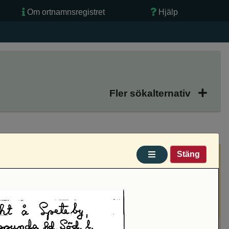
Om ortnamnsregistret
Hjälp
Fler sökalternativ
Stäng
Filtrera (Alla)