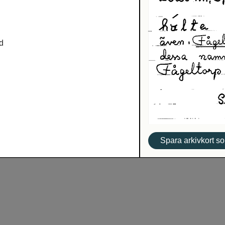
d
Spara arkivkort so