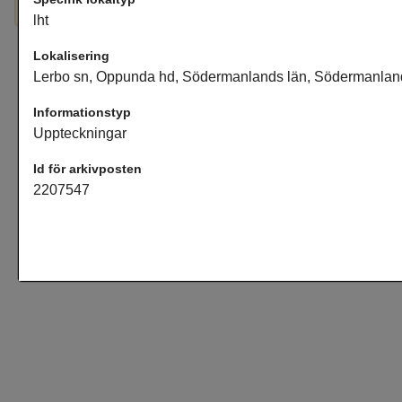
Hultet, se Fågeltorp, Alrikas, lht, Uppteckningar
lht
Lokalisering
Lerbo sn, Oppunda hd, Södermanlands län, Södermanlan
Informationstyp
Uppteckningar
Id för arkivposten
2207547