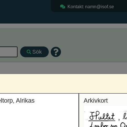
Kontakt: namn@isof.se
Sök
ppunda hd, Södermanlands län, Södermanland
torp, Alrikas
Arkivkort