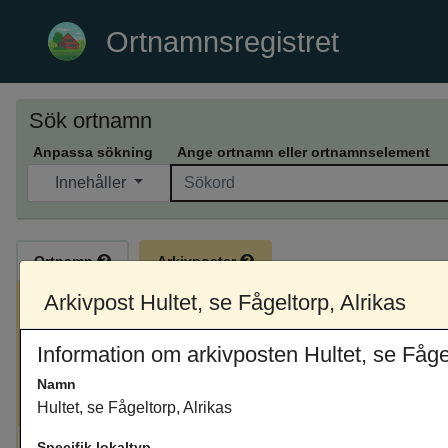
Ortnamnsregistret
Sök ortnamn
Anpassa sökning
Ange ortnamn eller ortnamnselement
Innehåller
Ortnamn
Arkivposter
Valt ortnamn
Arkivpost Hultet, se Fågeltorp, Alrikas
Hultet, se Fågeltorp, Alrikas, bebyggelse, Lerbo sn, O
Information om arkivposten Hultet, se Fågel
Namn
Antal arkivposter: 1
Hultet, se Fågeltorp, Alrikas
Specifik lokaltyp