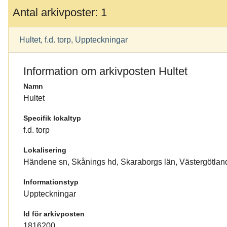
Antal arkivposter: 1
Hultet, f.d. torp, Uppteckningar
Information om arkivposten Hultet
Namn
Hultet
Specifik lokaltyp
f.d. torp
Lokalisering
Händene sn, Skånings hd, Skaraborgs län, Västergötlan
Informationstyp
Uppteckningar
Id för arkivposten
1816200