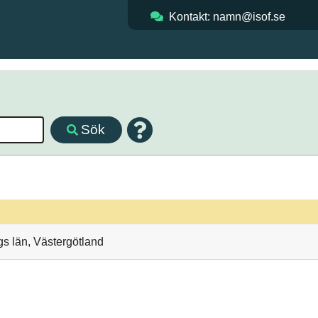
Kontakt: namn@isof.se
Sök
s län, Västergötland