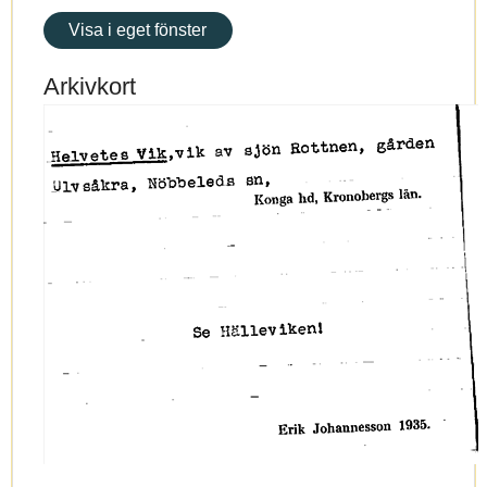
Visa i eget fönster
Arkivkort