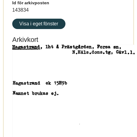
Id för arkivposten
143834
Visa i eget fönster
Arkivkort