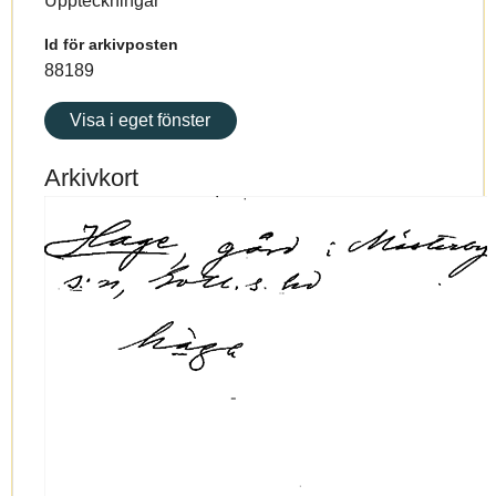
Uppteckningar
Id för arkivposten
88189
Visa i eget fönster
Arkivkort