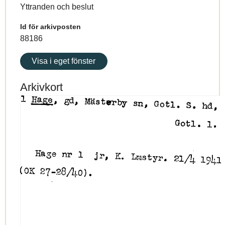
Yttranden och beslut
Id för arkivposten
88186
Visa i eget fönster
Arkivkort