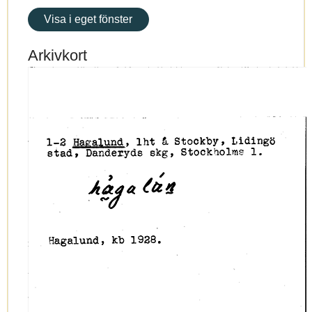
Visa i eget fönster
Arkivkort