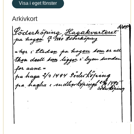
Visa i eget fönster
Arkivkort