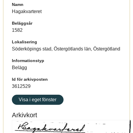
Namn
Hagakvarteret
Beläggsår
1582
Lokalisering
Söderköpings stad, Östergötlands län, Östergötland
Informationstyp
Belägg
Id för arkivposten
3612529
Visa i eget fönster
Arkivkort