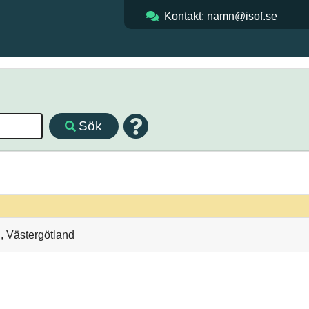
Kontakt: namn@isof.se
Sök
, Västergötland