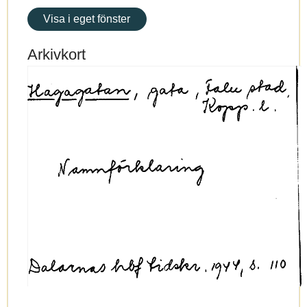
Visa i eget fönster
Arkivkort