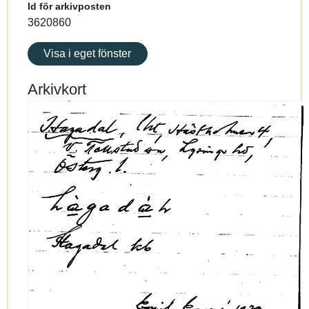
Id för arkivposten
3620860
Visa i eget fönster
Arkivkort