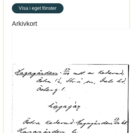
Visa i eget fönster
Arkivkort