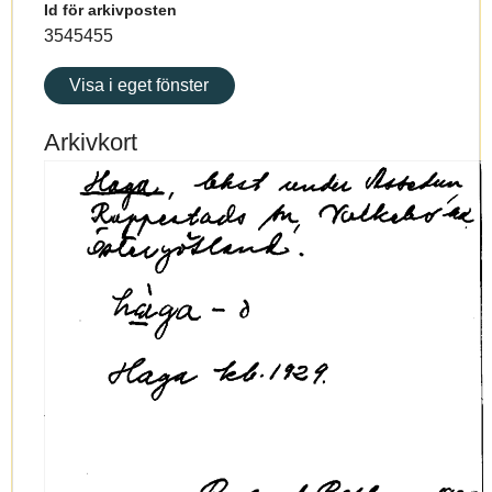
Id för arkivposten
3545455
Visa i eget fönster
Arkivkort