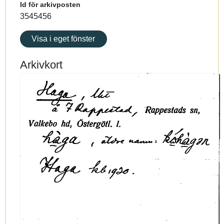
Id för arkivposten
3545456
Visa i eget fönster
Arkivkort