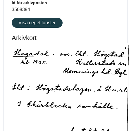
Id för arkivposten
3508394
Visa i eget fönster
Arkivkort