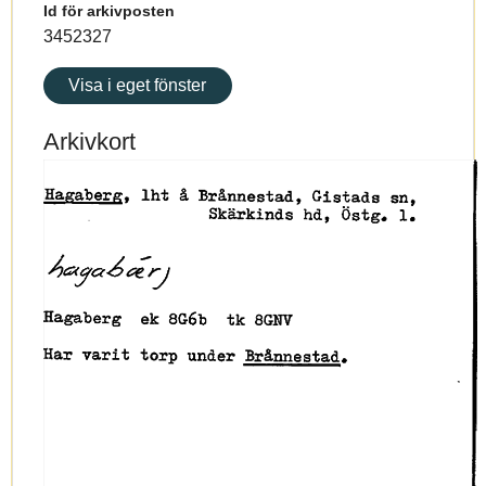
Id för arkivposten
3452327
Visa i eget fönster
Arkivkort