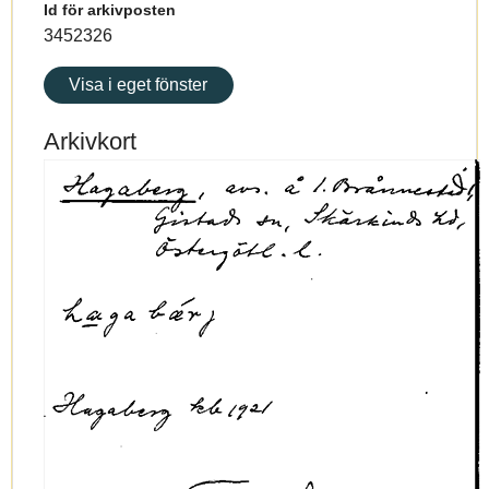
Id för arkivposten
3452326
Visa i eget fönster
Arkivkort