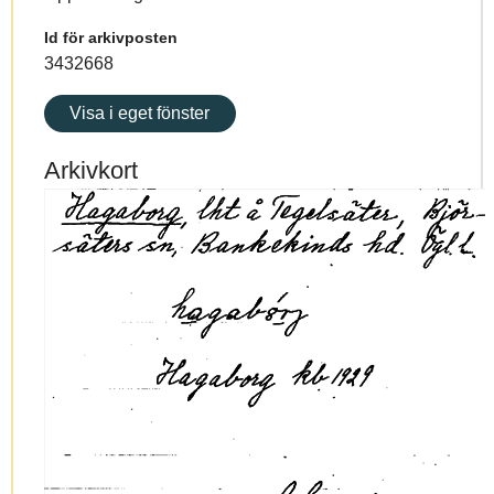
Id för arkivposten
3432668
Visa i eget fönster
Arkivkort