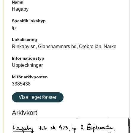
Namn
Hagaby
Specifik lokaltyp
tp
Lokalisering
Rinkaby sn, Glanshammars hd, Örebro län, Närke
Informationstyp
Uppteckningar
Id för arkivposten
3385438
Visa i eget fönster
Arkivkort