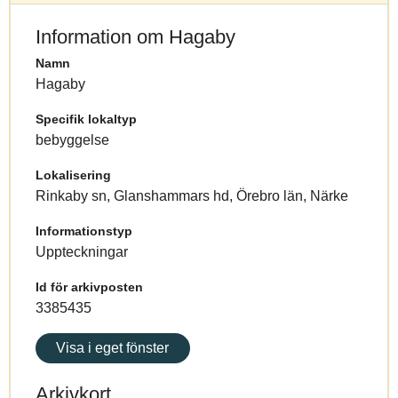
Information om Hagaby
Namn
Hagaby
Specifik lokaltyp
bebyggelse
Lokalisering
Rinkaby sn, Glanshammars hd, Örebro län, Närke
Informationstyp
Uppteckningar
Id för arkivposten
3385435
Visa i eget fönster
Arkivkort