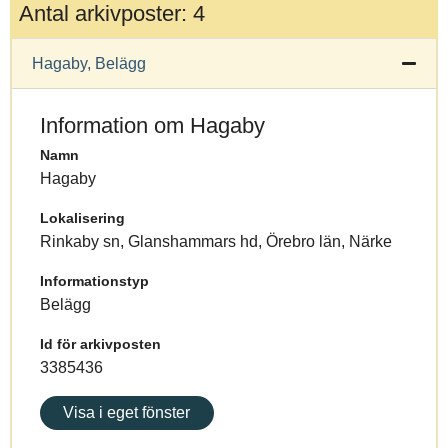
Antal arkivposter: 4
Hagaby, Belägg
Information om Hagaby
Namn
Hagaby
Lokalisering
Rinkaby sn, Glanshammars hd, Örebro län, Närke
Informationstyp
Belägg
Id för arkivposten
3385436
Visa i eget fönster