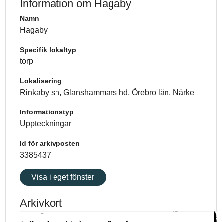
Information om Hagaby
Namn
Hagaby
Specifik lokaltyp
torp
Lokalisering
Rinkaby sn, Glanshammars hd, Örebro län, Närke
Informationstyp
Uppteckningar
Id för arkivposten
3385437
Visa i eget fönster
Arkivkort