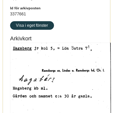
Id för arkivposten
3377661
Visa i eget fönster
Arkivkort