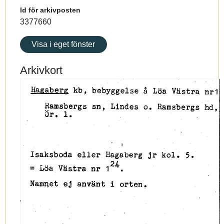
Id för arkivposten
3377660
Visa i eget fönster
Arkivkort