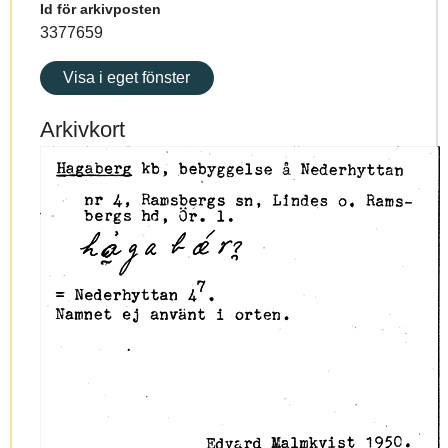
Id för arkivposten
3377659
Visa i eget fönster
Arkivkort