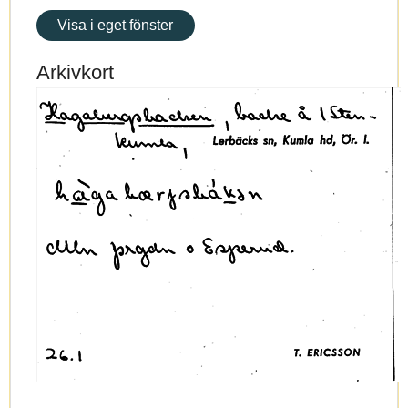
Visa i eget fönster
Arkivkort