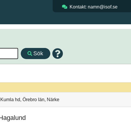
Kontakt: namn@isof.se
Sök
Kumla hd, Örebro län, Närke
 Hagalund