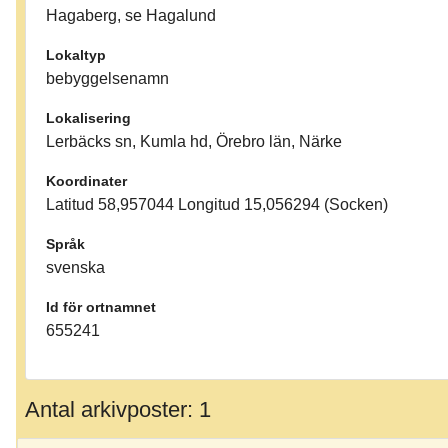
Hagaberg, se Hagalund
Lokaltyp
bebyggelsenamn
Lokalisering
Lerbäcks sn, Kumla hd, Örebro län, Närke
Koordinater
Latitud 58,957044 Longitud 15,056294 (Socken)
Språk
svenska
Id för ortnamnet
655241
Antal arkivposter: 1