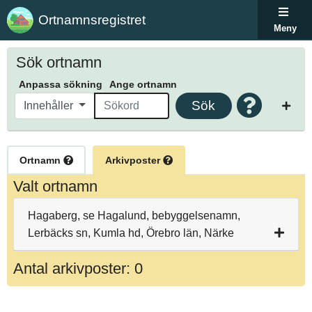
Ortnamnsregistret
Meny
Sök ortnamn
Anpassa sökning
Ange ortnamn
Sök
Innehåller
Ortnamn
Arkivposter
Valt ortnamn
Hagaberg, se Hagalund, bebyggelsenamn,
Lerbäcks sn, Kumla hd, Örebro län, Närke
Antal arkivposter: 0