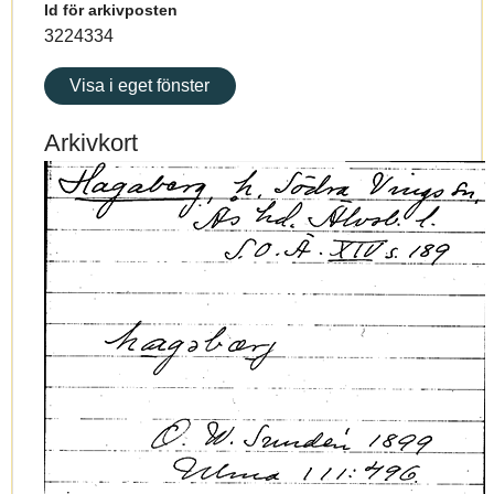
Id för arkivposten
3224334
Visa i eget fönster
Arkivkort