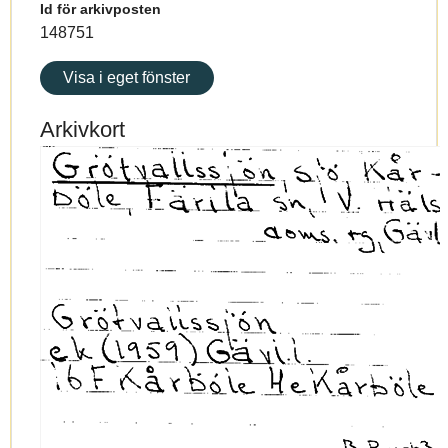
Id för arkivposten
148751
Visa i eget fönster
Arkivkort