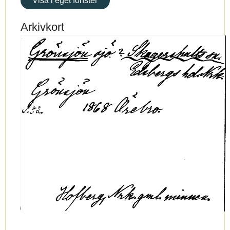
Visa i eget fönster
Arkivkort