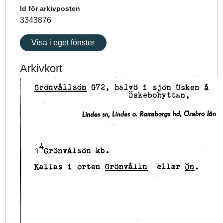
Id för arkivposten
3343876
Visa i eget fönster
Arkivkort