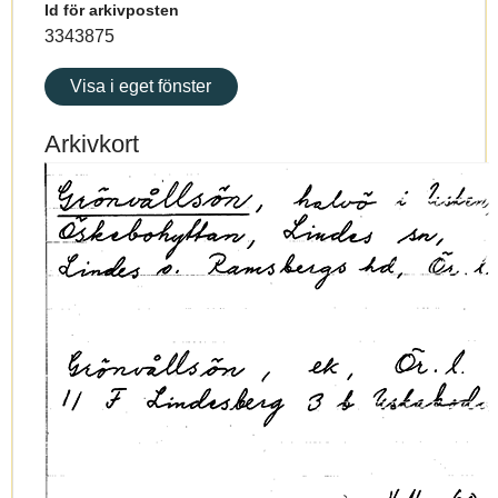
Id för arkivposten
3343875
Visa i eget fönster
Arkivkort