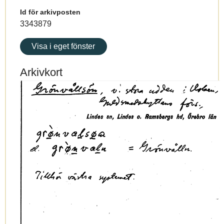
Id för arkivposten
3343879
Visa i eget fönster
Arkivkort