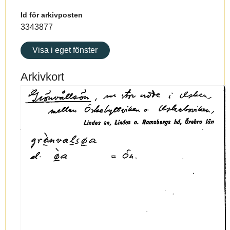
Id för arkivposten
3343877
Visa i eget fönster
Arkivkort