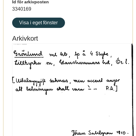
Id för arkivposten
3340169
Visa i eget fönster
Arkivkort