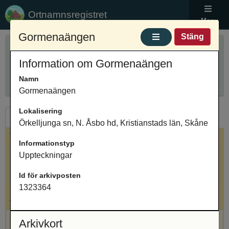
Ortnamnsregistret
Meny
Gormenaängen
Stäng
Sök ortnamn
Information om Gormenaängen
Anpassa sökning
Ange ortnamn
Sök
Innehåller
Namn
Gormenaängen
Lokalisering
Ortnamn
Arkivposter
Örkelljunga sn, N. Åsbo hd, Kristianstads län, Skåne
Valt ortnamn
Informationstyp
Uppteckningar
Gormenaängen, naturnamn, Örkelljunga sn, N.
Åsbo hd, Kristianstads län, Skåne
Id för arkivposten
1323364
Antal arkivposter: 1
Arkivkort
Gormenaängen, Uppteckningar