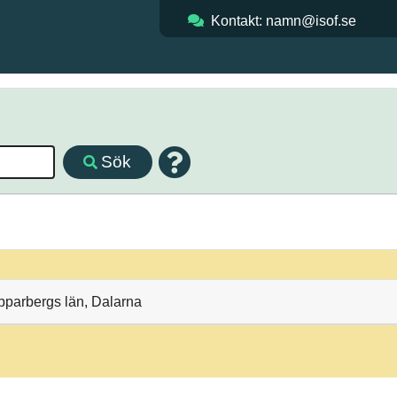
Kontakt: namn@isof.se
Sök
pparbergs län, Dalarna