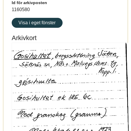
Id för arkivposten
1160580
Visa i eget fönster
Arkivkort