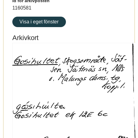
Id för arkivposten
1160581
Visa i eget fönster
Arkivkort