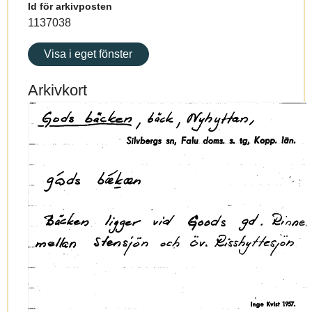
Id för arkivposten
1137038
Visa i eget fönster
Arkivkort