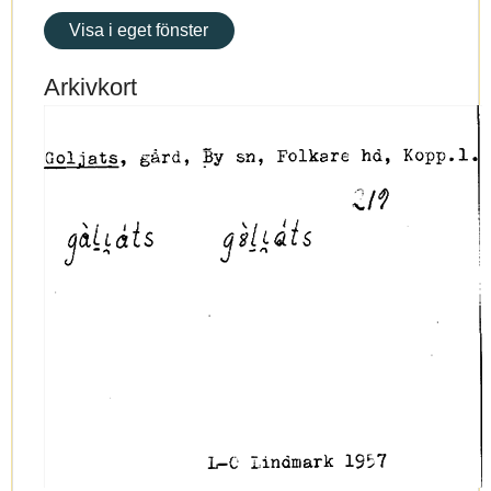
Visa i eget fönster
Arkivkort