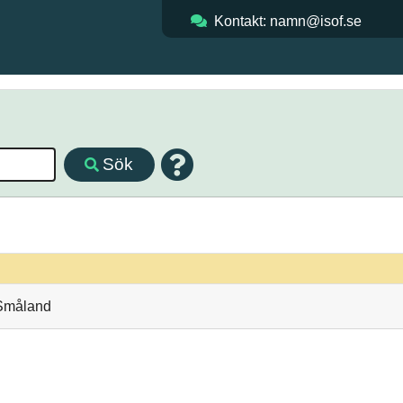
Kontakt: namn@isof.se
Sök
 Småland