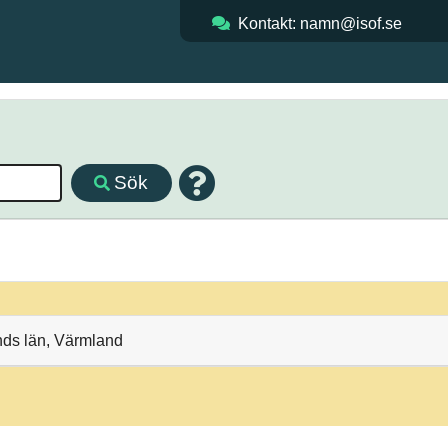
Kontakt: namn@isof.se
Sök
nds län, Värmland