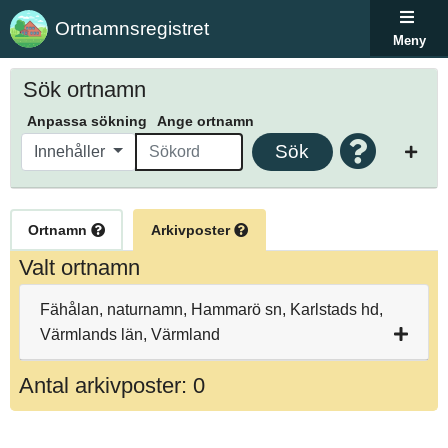
Ortnamnsregistret
Meny
Sök ortnamn
Anpassa sökning
Ange ortnamn
Sök
Innehåller
Ortnamn
Arkivposter
Valt ortnamn
Fähålan, naturnamn, Hammarö sn, Karlstads hd,
Värmlands län, Värmland
Antal arkivposter: 0