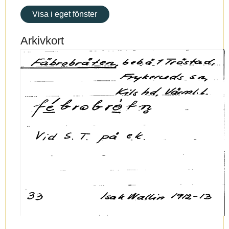
Visa i eget fönster
Arkivkort