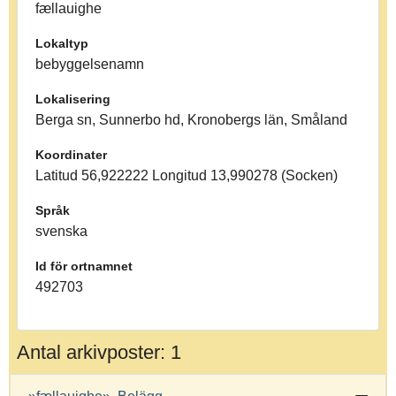
fællauighe
Lokaltyp
bebyggelsenamn
Lokalisering
Berga sn, Sunnerbo hd, Kronobergs län, Småland
Koordinater
Latitud 56,922222 Longitud 13,990278 (Socken)
Språk
svenska
Id för ortnamnet
492703
Antal arkivposter: 1