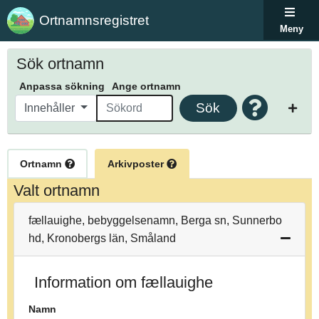
Ortnamnsregistret
Meny
Sök ortnamn
Anpassa sökning
Ange ortnamn
Sök
Innehåller
Ortnamn
Arkivposter
Valt ortnamn
fællauighe, bebyggelsenamn, Berga sn, Sunnerbo
hd, Kronobergs län, Småland
Information om fællauighe
Namn