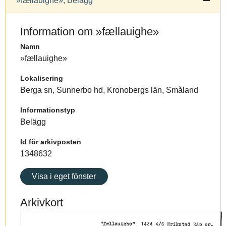
»fællauighe», Belägg
Information om »fællauighe»
Namn
»fællauighe»
Lokalisering
Berga sn, Sunnerbo hd, Kronobergs län, Småland
Informationstyp
Belägg
Id för arkivposten
1348632
Visa i eget fönster
Arkivkort