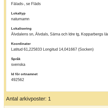
Fälads-, se Fläds
Lokaltyp
naturnamn
Lokalisering
Älvdalens sn, Älvdals, Särna och Idre tg, Kopparbergs lä
Koordinater
Latitud 61,225833 Longitud 14,041667 (Socken)
Språk
svenska
Id för ortnamnet
492562
Antal arkivposter: 1