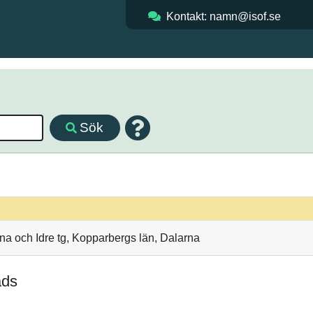
Kontakt: namn@isof.se
Sök
na och Idre tg, Kopparbergs län, Dalarna
äds