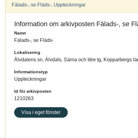
Fälads-, se Fläds-, Uppteckningar
Information om arkivposten Fälads-, se Fl
Namn
Fälads-, se Fläds-
Lokalisering
Älvdalens sn, Älvdals, Särna och Idre tg, Kopparbergs lä
Informationstyp
Uppteckningar
Id för arkivposten
1210263
Visa i eget fönster