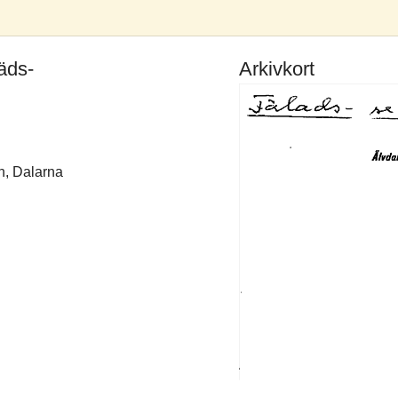
äds-
Arkivkort
n, Dalarna