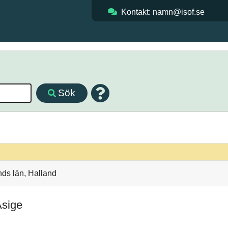
Kontakt: namn@isof.se
Sök
nds län, Halland
Asige