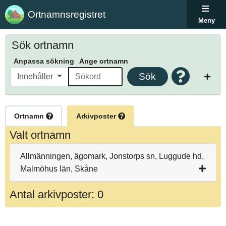
Ortnamnsregistret
Meny
Sök ortnamn
Anpassa sökning
Ange ortnamn
Sök
Innehåller
Ortnamn
Arkivposter
Valt ortnamn
Allmänningen, ägomark, Jonstorps sn, Luggude hd,
Malmöhus län, Skåne
Antal arkivposter: 0