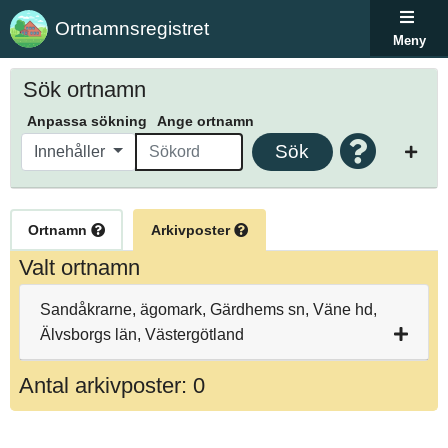
Ortnamnsregistret
Meny
Sök ortnamn
Anpassa sökning
Ange ortnamn
Sök
Innehåller
Ortnamn
Arkivposter
Valt ortnamn
Sandåkrarne, ägomark, Gärdhems sn, Väne hd,
Älvsborgs län, Västergötland
Antal arkivposter: 0