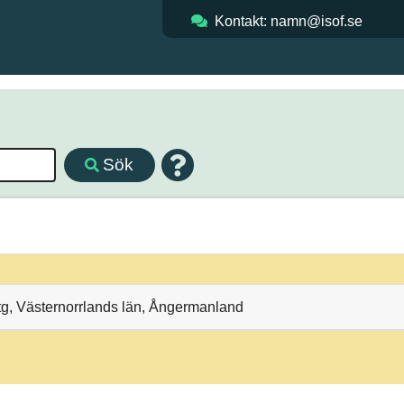
Kontakt: namn@isof.se
Sök
tg, Västernorrlands län, Ångermanland