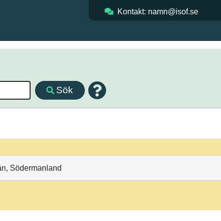
Kontakt: namn@isof.se
Sök
län, Södermanland