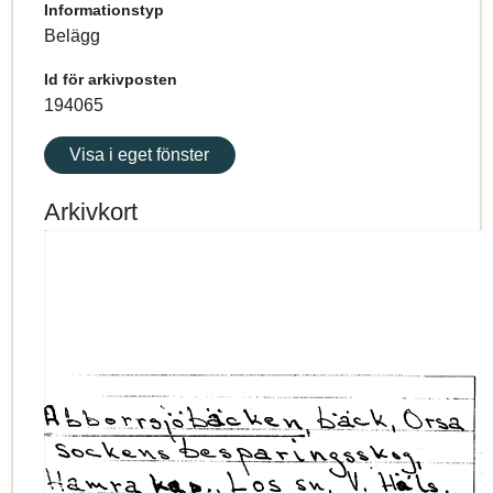
Informationstyp
Belägg
Id för arkivposten
194065
Visa i eget fönster
Arkivkort