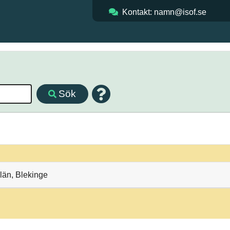
Kontakt: namn@isof.se
Sök
län, Blekinge