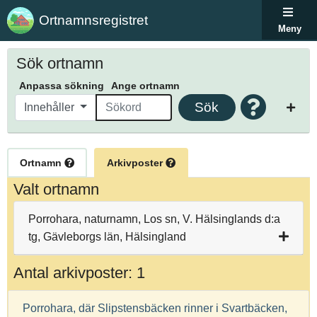
Ortnamnsregistret
Meny
Sök ortnamn
Anpassa sökning
Ange ortnamn
Sök
Innehåller
Ortnamn
Arkivposter
Valt ortnamn
Porrohara, naturnamn, Los sn, V. Hälsinglands d:a
tg, Gävleborgs län, Hälsingland
Antal arkivposter: 1
Porrohara, där Slipstensbäcken rinner i Svartbäcken,