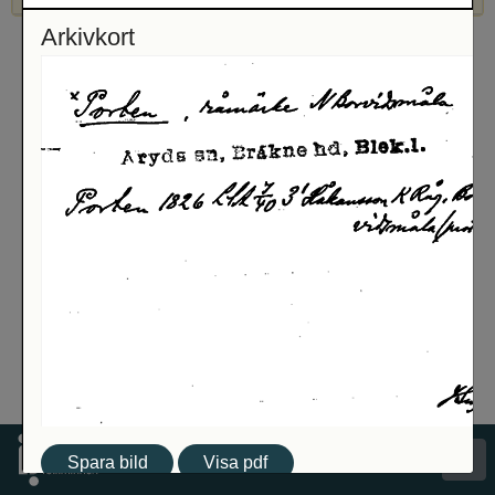
Arkivkort
Spara bild
Visa pdf