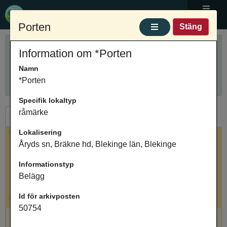
Ortnamnsregistret
Meny
Porten
Stäng
Sök ortnamn
Information om *Porten
Anpassa sökning
Ange ortnamn
Namn
Sök
Innehåller
*Porten
Specifik lokaltyp
råmärke
Ortnamn
Arkivposter
Lokalisering
Valt ortnamn
Åryds sn, Bräkne hd, Blekinge län, Blekinge
Porten, anläggning, Åryds sn, Bräkne hd, Blekinge
Informationstyp
län, Blekinge
Belägg
Antal arkivposter: 1
Id för arkivposten
50754
*Porten, råmärke, Belägg