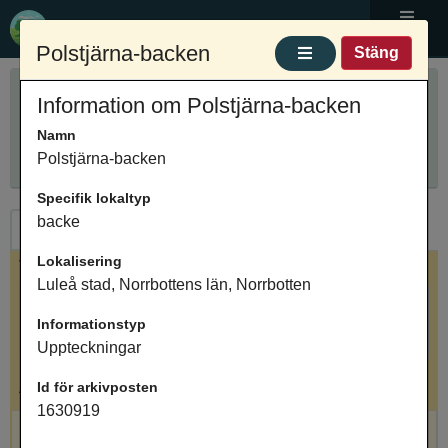
Ortnamnsregistret
Meny
Polstjärna-backen
Stäng
Sök ortnamn
Information om Polstjärna-backen
Anpassa sökning
Ange ortnamn
Namn
Sök
Innehåller
Polstjärna-backen
Specifik lokaltyp
backe
Ortnamn
Arkivposter
Lokalisering
Valt ortnamn
Luleå stad, Norrbottens län, Norrbotten
Polstjärna-backen, terräng, Luleå stad, Norrbottens
Informationstyp
län, Norrbotten
Uppteckningar
Antal arkivposter: 1
Id för arkivposten
1630919
Polstjärna-backen, backe, Uppteckningar