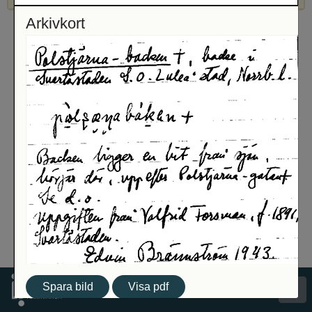
Arkivkort
Spara bild
Visa pdf