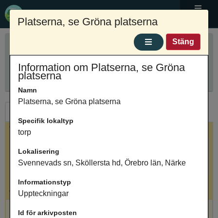
Ortnamnsregistret
Platserna, se Gröna platserna
Meny
Sök ortnamn
Stäng
Anpassa sökning
Ange ortnamn
Information om Platserna, se Gröna
Sök
Innehåller
platserna
Namn
Platserna, se Gröna platserna
Ortnamn
Arkivposter
Specifik lokaltyp
Valt ortnamn
torp
Platserna, se Gröna platserna, bebyggelse,
Lokalisering
Svennevads sn, Sköllersta hd, Örebro län, Närke
Svennevads sn, Sköllersta hd, Örebro län, Närke
Informationstyp
Antal arkivposter: 1
Uppteckningar
Platserna, se Gröna platserna, torp, Uppteckningar
Id för arkivposten