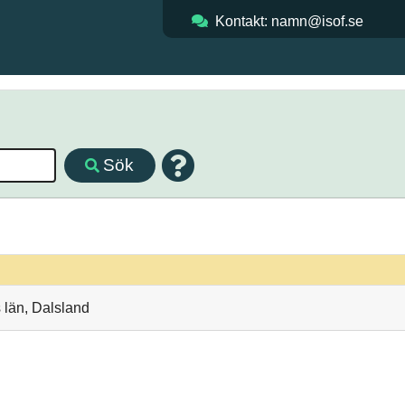
Kontakt: namn@isof.se
Sök
 län, Dalsland