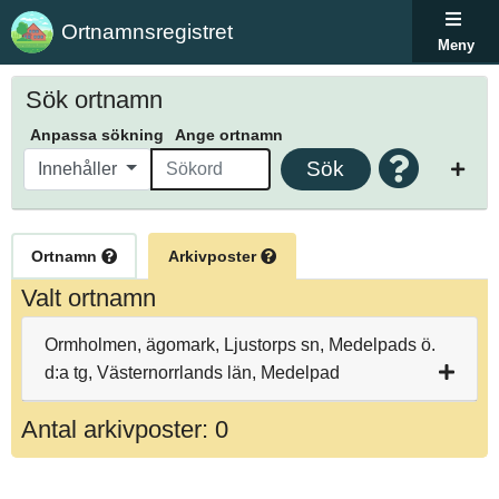
Ortnamnsregistret
Meny
Sök ortnamn
Anpassa sökning
Ange ortnamn
Sök
Innehåller
Ortnamn
Arkivposter
Valt ortnamn
Ormholmen, ägomark, Ljustorps sn, Medelpads ö.
d:a tg, Västernorrlands län, Medelpad
Antal arkivposter: 0