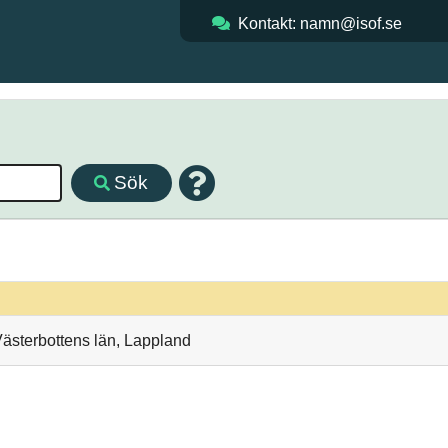
Kontakt: namn@isof.se
Sök
Västerbottens län, Lappland