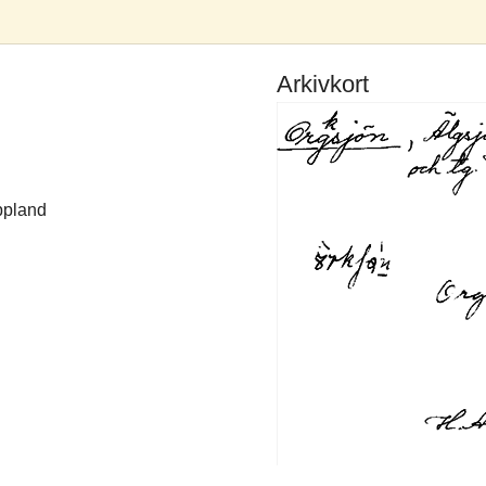
Arkivkort
ppland