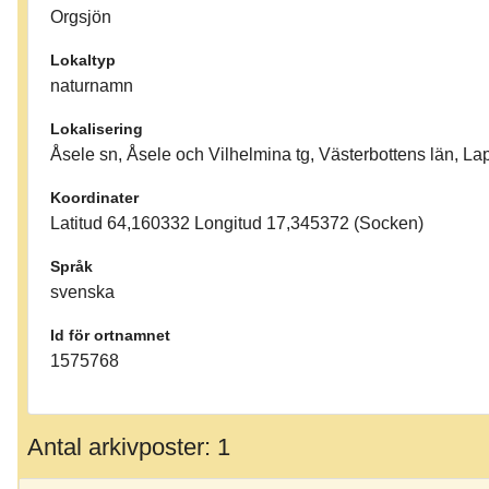
Orgsjön
Lokaltyp
naturnamn
Lokalisering
Åsele sn, Åsele och Vilhelmina tg, Västerbottens län, La
Koordinater
Latitud 64,160332 Longitud 17,345372 (Socken)
Språk
svenska
Id för ortnamnet
1575768
Antal arkivposter: 1